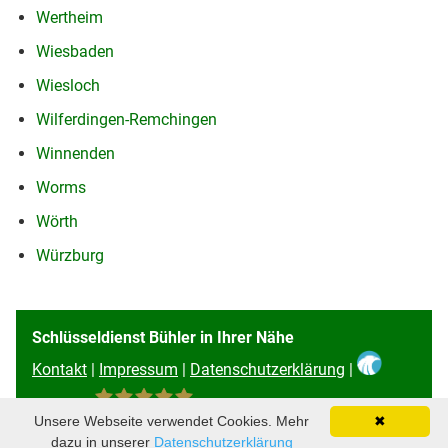
Wertheim
Wiesbaden
Wiesloch
Wilferdingen-Remchingen
Winnenden
Worms
Wörth
Würzburg
Schlüsseldienst Bühler in Ihrer Nähe
Kontakt
|
Impressum
|
Datenschutzerklärung
|
Unsere Webseite verwendet Cookies. Mehr
✖
96
Bewertungen auf ProvenExpert.com
dazu in unserer
Datenschutzerklärung