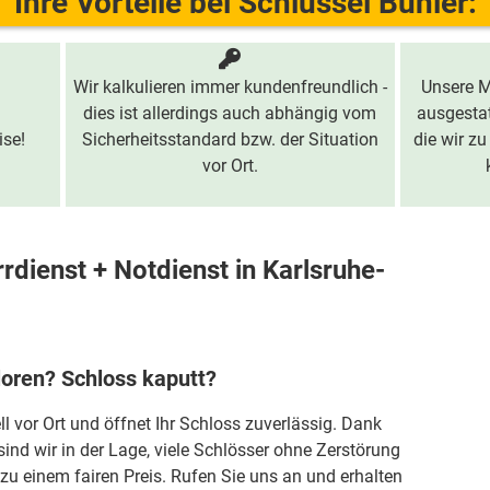
Ihre Vorteile bei Schlüssel Bühler:
Wir kalkulieren immer kundenfreundlich -
Unsere M
dies ist allerdings auch abhängig vom
ausgestat
ise!
Sicherheitsstandard bzw. der Situation
die wir zu
vor Ort.
rdienst + Notdienst in Karlsruhe-
loren? Schloss kaputt?
ll vor Ort und öffnet Ihr Schloss zuverlässig. Dank
sind wir in der Lage, viele Schlösser ohne Zerstörung
zu einem fairen Preis. Rufen Sie uns an und erhalten