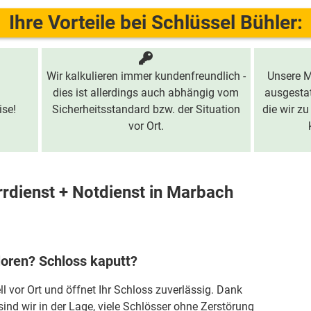
Ihre Vorteile bei Schlüssel Bühler:
Wir kalkulieren immer kundenfreundlich -
Unsere M
dies ist allerdings auch abhängig vom
ausgestat
ise!
Sicherheitsstandard bzw. der Situation
die wir zu
vor Ort.
rrdienst + Notdienst in Marbach
loren? Schloss kaputt?
ll vor Ort und öffnet Ihr Schloss zuverlässig. Dank
sind wir in der Lage, viele Schlösser ohne Zerstörung