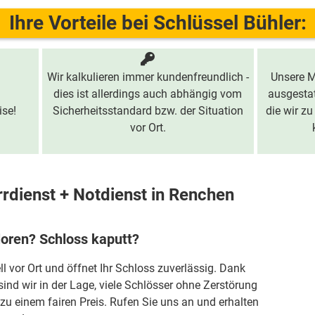
Ihre Vorteile bei Schlüssel Bühler:
Wir kalkulieren immer kundenfreundlich -
Unsere M
dies ist allerdings auch abhängig vom
ausgestat
ise!
Sicherheitsstandard bzw. der Situation
die wir zu
vor Ort.
rdienst + Notdienst in Renchen
loren? Schloss kaputt?
ll vor Ort und öffnet Ihr Schloss zuverlässig. Dank
sind wir in der Lage, viele Schlösser ohne Zerstörung
zu einem fairen Preis. Rufen Sie uns an und erhalten