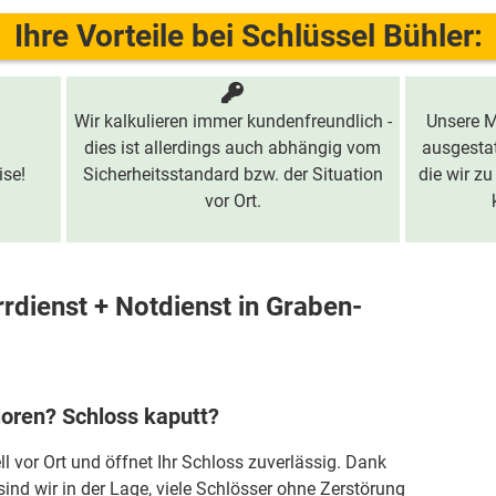
Ihre Vorteile bei Schlüssel Bühler:
Wir kalkulieren immer kundenfreundlich -
Unsere M
dies ist allerdings auch abhängig vom
ausgestat
ise!
Sicherheitsstandard bzw. der Situation
die wir zu
vor Ort.
rdienst + Notdienst in Graben-
loren? Schloss kaputt?
ll vor Ort und öffnet Ihr Schloss zuverlässig. Dank
sind wir in der Lage, viele Schlösser ohne Zerstörung