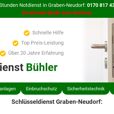
Stunden Notdienst in Graben-Neudorf:
0170 817 4
Durchwahl direkt zum Monteur
Schnelle Hilfe
Top Preis-Leistung
Über 20 Jahre Erfahrung
ienst
Bühler
ßanlagen
Einbruchschutz
Sicherheitstechnik
Schlüsseldienst Graben-Neudorf: