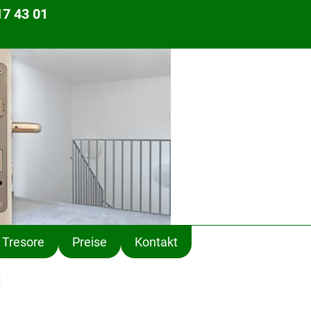
17 43 01
Tresore
Preise
Kontakt
: