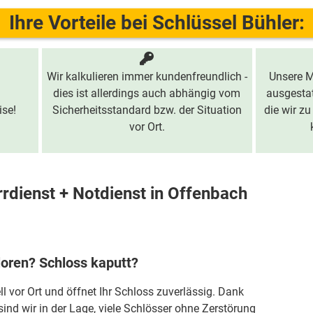
Ihre Vorteile bei Schlüssel Bühler:
Wir kalkulieren immer kundenfreundlich -
Unsere M
dies ist allerdings auch abhängig vom
ausgestat
ise!
Sicherheitsstandard bzw. der Situation
die wir zu
vor Ort.
rdienst + Notdienst in Offenbach
loren? Schloss kaputt?
ll vor Ort und öffnet Ihr Schloss zuverlässig. Dank
sind wir in der Lage, viele Schlösser ohne Zerstörung