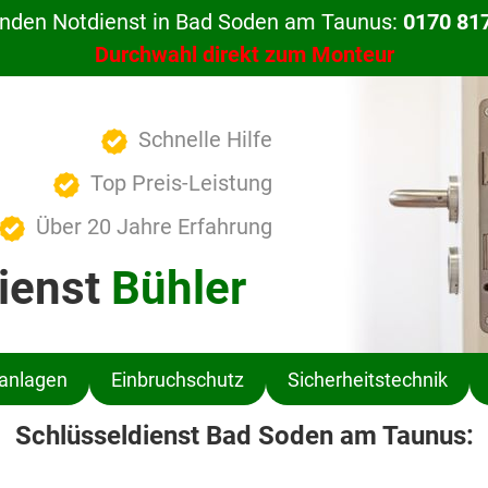
unden Notdienst in Bad Soden am Taunus:
0170 817
Durchwahl direkt zum Monteur
Schnelle Hilfe
Top Preis-Leistung
Über 20 Jahre Erfahrung
ienst
Bühler
ßanlagen
Einbruchschutz
Sicherheitstechnik
Schlüsseldienst Bad Soden am Taunus: