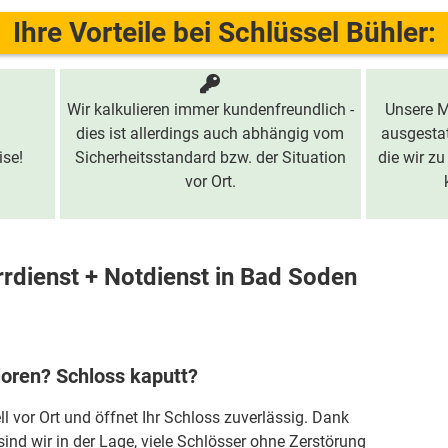
Ihre Vorteile bei Schlüssel Bühler:
Wir kalkulieren immer kundenfreundlich -
Unsere M
dies ist allerdings auch abhängig vom
ausgestat
ise!
Sicherheitsstandard bzw. der Situation
die wir zu
vor Ort.
rdienst + Notdienst in Bad Soden
loren? Schloss kaputt?
ll vor Ort und öffnet Ihr Schloss zuverlässig. Dank
sind wir in der Lage, viele Schlösser ohne Zerstörung