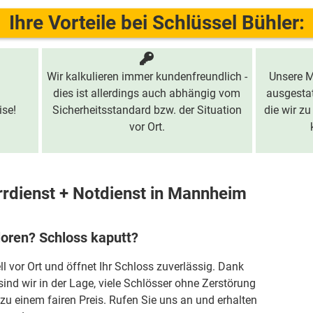
Ihre Vorteile bei Schlüssel Bühler:
Wir kalkulieren immer kundenfreundlich -
Unsere M
dies ist allerdings auch abhängig vom
ausgestat
ise!
Sicherheitsstandard bzw. der Situation
die wir zu
vor Ort.
rrdienst + Notdienst in Mannheim
loren? Schloss kaputt?
ll vor Ort und öffnet Ihr Schloss zuverlässig. Dank
sind wir in der Lage, viele Schlösser ohne Zerstörung
zu einem fairen Preis. Rufen Sie uns an und erhalten