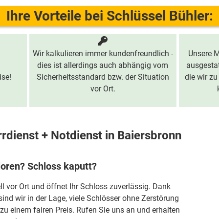
Ihre Vorteile bei Schlüssel Bühler:
Wir kalkulieren immer kundenfreundlich -
Unsere M
dies ist allerdings auch abhängig vom
ausgestat
ise!
Sicherheitsstandard bzw. der Situation
die wir zu
vor Ort.
rdienst + Notdienst in Baiersbronn
loren? Schloss kaputt?
ll vor Ort und öffnet Ihr Schloss zuverlässig. Dank
sind wir in der Lage, viele Schlösser ohne Zerstörung
zu einem fairen Preis. Rufen Sie uns an und erhalten