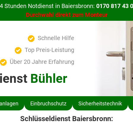
4 Stunden Notdienst in Baiersbronn:
0170 817 43 
Durchwahl direkt zum Monteur
Schnelle Hilfe
Top Preis-Leistung
Über 20 Jahre Erfahrung
ienst
Bühler
ßanlagen
Einbruchschutz
Sicherheitstechnik
Schlüsseldienst Baiersbronn: