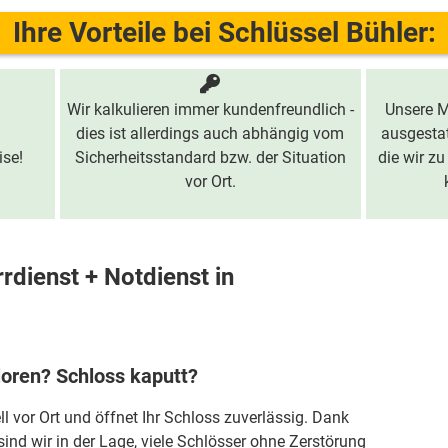
Ihre Vorteile bei Schlüssel Bühler:
Wir kalkulieren immer kundenfreundlich -
Unsere M
dies ist allerdings auch abhängig vom
ausgestat
ise!
Sicherheitsstandard bzw. der Situation
die wir zu
vor Ort.
rdienst + Notdienst in
loren? Schloss kaputt?
ll vor Ort und öffnet Ihr Schloss zuverlässig. Dank
sind wir in der Lage, viele Schlösser ohne Zerstörung