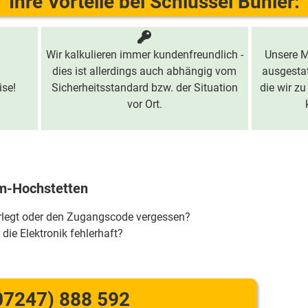
Ihre Vorteile bei Schlüssel Bühler:
Wir kalkulieren immer kundenfreundlich -
Unsere M
dies ist allerdings auch abhängig vom
ausgestat
ise!
Sicherheitsstandard bzw. der Situation
die wir zu
vor Ort.
im-Hochstetten
erlegt oder den Zugangscode vergessen?
 die Elektronik fehlerhaft?
07247) 888 592