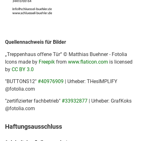
Quellennachweis für Bilder
„Treppenhaus offene Tür“ © Matthias Buehner - Fotolia
Icons made by
Freepik
from
www.flaticon.com
is licensed
by
CC BY 3.0
"BUTTONS12"
#40976909
| Urheber: THesIMPLIFY
@fotolia.com
"zertifizierter fachbetrieb"
#33932877
| Urheber: GrafKoks
@fotolia.com
Haftungsausschluss