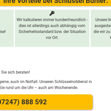
Ihre Vorteile bei Schlüssel Bühler:
Wir kalkulieren immer kundenfreundlich -
Unsere M
dies ist allerdings auch abhängig vom
ausgestat
ise!
Sicherheitsstandard bzw. der Situation
die wir zu
vor Ort.
 Sie sich beraten!
gerne, auch im Notfall. Unseren Schlüsselnotdienst in
 Sie rund um die Uhr – auch am Wochenende.
07247) 888 592