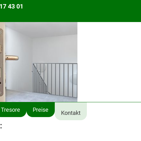
17 43 01
Tresore
Preise
Kontakt
: