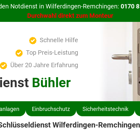
den Notdienst in Wilferdingen-Remchingen:
0170 8
Durchwahl direkt zum Monteur
Schnelle Hilfe
Top Preis-Leistung
Über 20 Jahre Erfahrung
ienst
Bühler
ßanlagen
Einbruchschutz
Sicherheitstechnik
Schlüsseldienst Wilferdingen-Remchingen