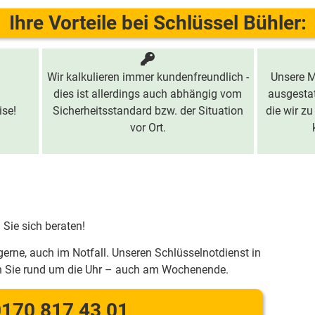
Ihre Vorteile bei Schlüssel Bühler:
Wir kalkulieren immer kundenfreundlich -
Unsere M
dies ist allerdings auch abhängig vom
ausgestat
ise!
Sicherheitsstandard bzw. der Situation
die wir zu
vor Ort.
 Sie sich beraten!
gerne, auch im Notfall. Unseren Schlüsselnotdienst in
n Sie rund um die Uhr – auch am Wochenende.
170 817 43 01