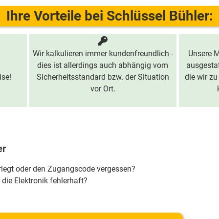
Ihre Vorteile bei Schlüssel Bühler:
Wir kalkulieren immer kundenfreundlich -
Unsere M
dies ist allerdings auch abhängig vom
ausgestat
ise!
Sicherheitsstandard bzw. der Situation
die wir zu
vor Ort.
er
erlegt oder den Zugangscode vergessen?
 die Elektronik fehlerhaft?