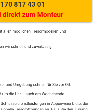
170 817 43 01
 direkt zum Monteur
it allen möglichen Tresormodellen und
n wir schnell und zuverlässig:
ier und Umgebung schnell für Sie vor Ort.
und um die Uhr – auch am Wochenende.
Schlüsseldienstleistungen in Appenweier bietet der
ssionelle Tresoröffnungen an. Falls Sie den Zugang