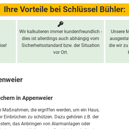
Ihre Vorteile bei Schlüssel Bühler:
Wir kalkulieren immer kundenfreundlich -
Unsere M
dies ist allerdings auch abhängig vom
ausgestat
ise!
Sicherheitsstandard bzw. der Situation
die wir zu
vor Ort.
enweier
rechern in Appenweier
ie Maßnahmen, die ergriffen werden, um ein Haus,
r Einbrüchen zu schützen. Dazu gehören z.B. der
stern, das Anbringen von Alarmanlagen oder