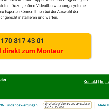
 bieten. Dazu gehören Videoüberwachungssysteme
re Experten können Ihnen bei der Auswahl der
achgerecht installieren und warten.
170 817 43 01
 direkt zum Monteur
eier
Kontakt
|
Impr
Empfehlung! Schnell und zuverlässig.
96 Kundenbewertungen
Mehr I
ite verwendet Cookies. Mehr dazu in unserer
Datenschutzerklärung
Danke nochmal