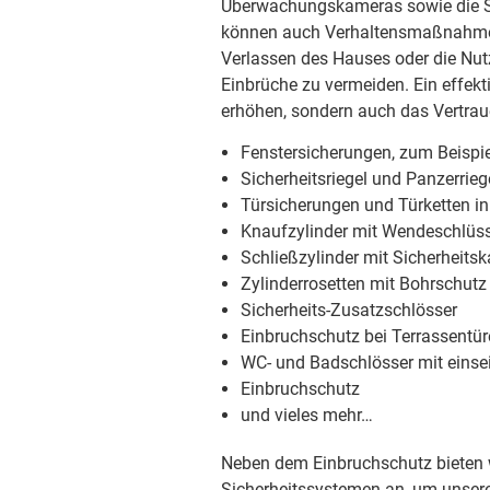
Überwachungskameras sowie die S
können auch Verhaltensmaßnahmen
Verlassen des Hauses oder die Nut
Einbrüche zu vermeiden. Ein effekt
erhöhen, sondern auch das Vertrau
Fenstersicherungen, zum Beispie
Sicherheitsriegel und Panzerrieg
Türsicherungen und Türketten i
Knaufzylinder mit Wendeschlüss
Schließzylinder mit Sicherheitsk
Zylinderrosetten mit Bohrschutz
Sicherheits-Zusatzschlösser
Einbruchschutz bei Terrassentü
WC- und Badschlösser mit einsei
Einbruchschutz
und vieles mehr…
Neben dem Einbruchschutz bieten w
Sicherheitssystemen an, um unse