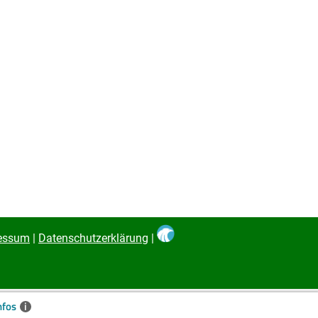
essum
|
Datenschutzerklärung
|
nfos
i
✖