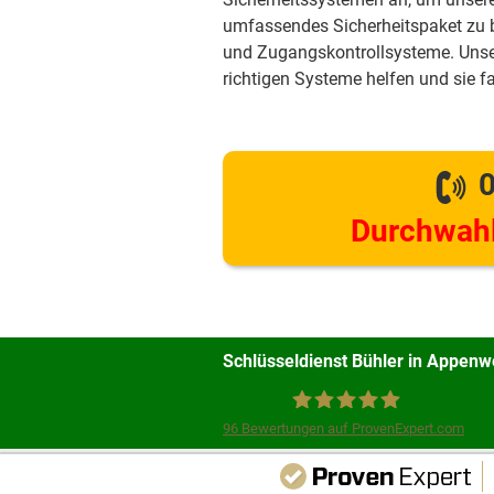
umfassendes Sicherheitspaket zu
und Zugangskontrollsysteme. Unse
richtigen Systeme helfen und sie f
0
Durchwahl
Schlüsseldienst Bühler in Appenw
96
Bewertungen auf ProvenExpert.com
Schlüsseldienst Bühler
Unsere Webse