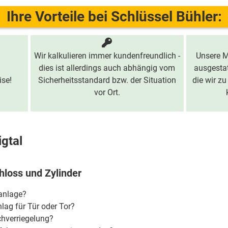
Ihre Vorteile bei Schlüssel Bühler:
Wir kalkulieren immer kundenfreundlich -
Unsere M
dies ist allerdings auch abhängig vom
ausgestat
ise!
Sicherheitsstandard bzw. der Situation
die wir zu
vor Ort.
igtal
hloss und Zylinder
ßanlage?
lag für Tür oder Tor?
chverriegelung?