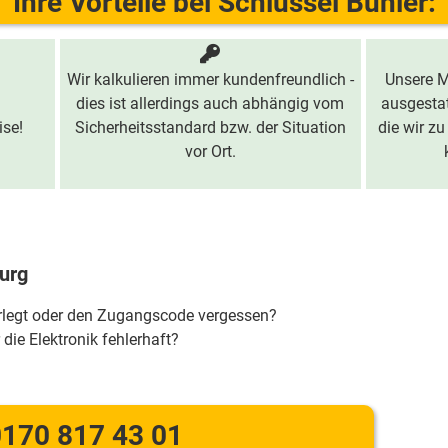
Ihre Vorteile bei Schlüssel Bühler:
Wir kalkulieren immer kundenfreundlich -
Unsere M
dies ist allerdings auch abhängig vom
ausgestat
ise!
Sicherheitsstandard bzw. der Situation
die wir zu
vor Ort.
urg
erlegt oder den Zugangscode vergessen?
 die Elektronik fehlerhaft?
170 817 43 01