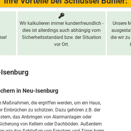
Ihre Vorteile bei Schlüssel Bühler:
Wir kalkulieren immer kundenfreundlich -
Unsere M
dies ist allerdings auch abhängig vom
ausgestat
ise!
Sicherheitsstandard bzw. der Situation
die wir zu
vor Ort.
-Isenburg
echern in Neu-Isenburg
ie Maßnahmen, die ergriffen werden, um ein Haus,
r Einbrüchen zu schützen. Dazu gehören z.B. der
stern, das Anbringen von Alarmanlagen oder
icherung von Kellern oder Dachböden. Außerdem
 wie das Schließen von Fenstern und Türen beim