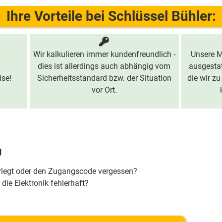
Ihre Vorteile bei Schlüssel Bühler:
Wir kalkulieren immer kundenfreundlich -
Unsere M
dies ist allerdings auch abhängig vom
ausgestat
ise!
Sicherheitsstandard bzw. der Situation
die wir zu
vor Ort.
g
erlegt oder den Zugangscode vergessen?
 die Elektronik fehlerhaft?