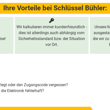
Ihre Vorteile bei Schlüssel Bühler:
Wir kalkulieren immer kundenfreundlich -
Unsere M
dies ist allerdings auch abhängig vom
ausgestat
ise!
Sicherheitsstandard bzw. der Situation
die wir zu
vor Ort.
erlegt oder den Zugangscode vergessen?
 die Elektronik fehlerhaft?