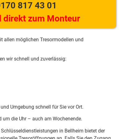
170 817 43 01
 direkt zum Monteur
it allen möglichen Tresormodellen und
n wir schnell und zuverlässig:
m und Umgebung schnell für Sie vor Ort.
und um die Uhr – auch am Wochenende.
chlüsseldienstleistungen in Bellheim bietet der
ssionelle Tresoröffnungen an. Falls Sie den Zugang