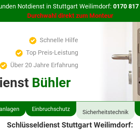
unden Notdienst in Stuttgart Weilimdorf:
0170 817
Durchwahl direkt zum Monteur
Schnelle Hilfe
Top Preis-Leistung
Über 20 Jahre Erfahrung
ienst
Bühler
ßanlagen
Einbruchschutz
Sicherheitstechnik
Schlüsseldienst Stuttgart Weilimdorf: