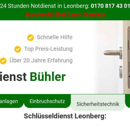
24 Stunden Notdienst in Leonberg:
0170 817 43 0
Durchwahl direkt zum Monteur
Schnelle Hilfe
Top Preis-Leistung
Über 20 Jahre Erfahrung
ienst
Bühler
ßanlagen
Einbruchschutz
Sicherheitstechnik
Schlüsseldienst Leonberg: