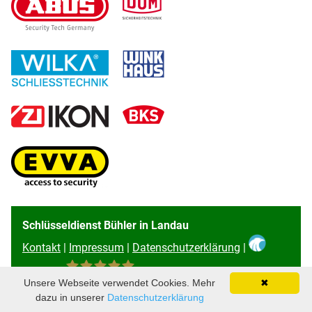
Schlüsseldienst Bühler in Landau
Kontakt
|
Impressum
|
Datenschutzerklärung
|
Unsere Webseite verwendet Cookies. Mehr
✖
96
Bewertungen auf ProvenExpert.com
dazu in unserer
Datenschutzerklärung
Schlüsseldienst Bühler