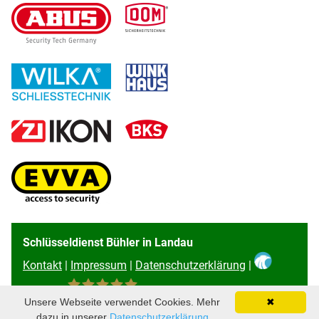
Schlüsseldienst Bühler in Landau
Kontakt
|
Impressum
|
Datenschutzerklärung
|
Unsere Webseite verwendet Cookies. Mehr
✖
96
Bewertungen auf ProvenExpert.com
dazu in unserer
Datenschutzerklärung