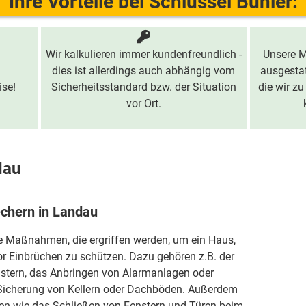
Ihre Vorteile bei Schlüssel Bühler:
Wir kalkulieren immer kundenfreundlich -
Unsere M
dies ist allerdings auch abhängig vom
ausgestat
ise!
Sicherheitsstandard bzw. der Situation
die wir zu
vor Ort.
dau
echern in Landau
ie Maßnahmen, die ergriffen werden, um ein Haus,
r Einbrüchen zu schützen. Dazu gehören z.B. der
stern, das Anbringen von Alarmanlagen oder
icherung von Kellern oder Dachböden. Außerdem
 wie das Schließen von Fenstern und Türen beim