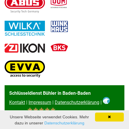
Schlüsseldienst Bühler in Baden-Baden
Kontakt
|
Impressum
|
Datenschutzerklärung
|
Unsere Webseite verwendet Cookies. Mehr
✖
96
Bewertungen auf ProvenExpert.com
dazu in unserer
Datenschutzerklärung
Schlüsseldienst Bühler