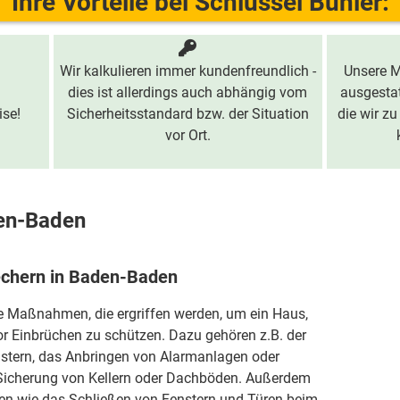
Ihre Vorteile bei Schlüssel Bühler:
Wir kalkulieren immer kundenfreundlich -
Unsere M
dies ist allerdings auch abhängig vom
ausgestat
ise!
Sicherheitsstandard bzw. der Situation
die wir zu
vor Ort.
den-Baden
rechern in Baden-Baden
ie Maßnahmen, die ergriffen werden, um ein Haus,
r Einbrüchen zu schützen. Dazu gehören z.B. der
stern, das Anbringen von Alarmanlagen oder
icherung von Kellern oder Dachböden. Außerdem
 wie das Schließen von Fenstern und Türen beim