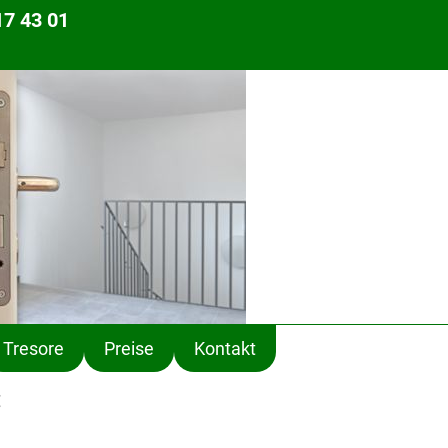
17 43 01
Tresore
Preise
Kontakt
: