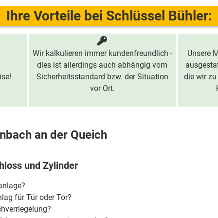
Ihre Vorteile bei Schlüssel Bühler:
Wir kalkulieren immer kundenfreundlich -
Unsere M
dies ist allerdings auch abhängig vom
ausgestat
ise!
Sicherheitsstandard bzw. der Situation
die wir zu
vor Ort.
enbach an der Queich
hloss und Zylinder
ßanlage?
lag für Tür oder Tor?
chverriegelung?