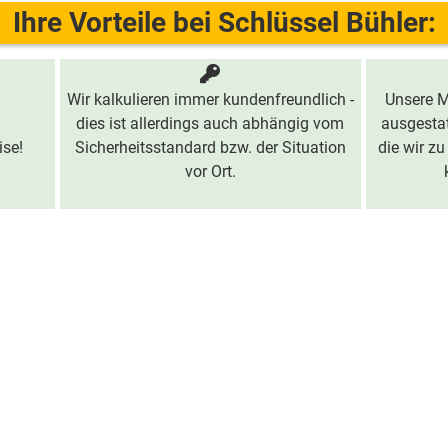
Ihre Vorteile bei Schlüssel Bühler:
Wir kalkulieren immer kundenfreundlich -
Unsere M
dies ist allerdings auch abhängig vom
ausgestat
ise!
Sicherheitsstandard bzw. der Situation
die wir zu
vor Ort.