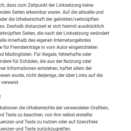
lich, dass zum Zeitpunkt der Linksetzung keine
kenden Seiten erkennbar waren. Auf die aktuelle und
 oder die Urheberschaft der gelinkten/verknüpften
uss. Deshalb distanziert er sich hiermit ausdrücklich
verknüpften Seiten, die nach der Linksetzung verändert
 alle innerhalb des eigenen Internetangebotes
e für Fremdeinträge in vom Autor eingerichteten
Mailinglisten. Für illegale, fehlerhafte oder
ondere für Schäden, die aus der Nutzung oder
er Informationen entstehen, haftet allein der
iesen wurde, nicht derjenige, der über Links auf die
 verweist.
t
blikationen die Urheberrechte der verwendeten Grafiken,
Texte zu beachten, von ihm selbst erstellte
enzen und Texte zu nutzen oder auf lizenzfreie
uenzen und Texte zurückzugreifen.