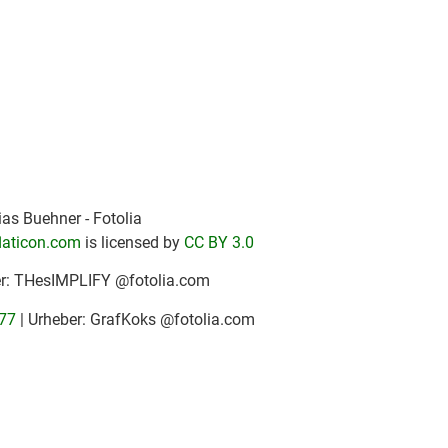
as Buehner - Fotolia
laticon.com
is licensed by
CC BY 3.0
er: THesIMPLIFY @fotolia.com
77
| Urheber: GrafKoks @fotolia.com