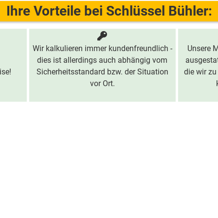
Ihre Vorteile bei Schlüssel Bühler:
Wir kalkulieren immer kundenfreundlich -
Unsere M
dies ist allerdings auch abhängig vom
ausgestat
ise!
Sicherheitsstandard bzw. der Situation
die wir zu
vor Ort.