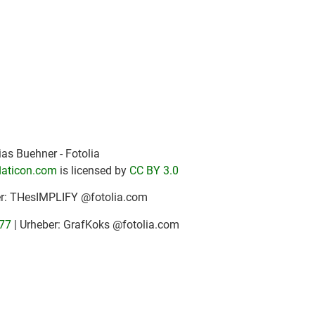
as Buehner - Fotolia
laticon.com
is licensed by
CC BY 3.0
er: THesIMPLIFY @fotolia.com
77
| Urheber: GrafKoks @fotolia.com