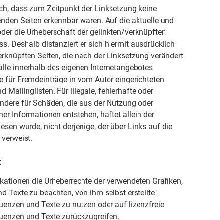
lich, dass zum Zeitpunkt der Linksetzung keine
kenden Seiten erkennbar waren. Auf die aktuelle und
 oder die Urheberschaft der gelinkten/verknüpften
uss. Deshalb distanziert er sich hiermit ausdrücklich
verknüpften Seiten, die nach der Linksetzung verändert
 alle innerhalb des eigenen Internetangebotes
e für Fremdeinträge in vom Autor eingerichteten
Mailinglisten. Für illegale, fehlerhafte oder
ondere für Schäden, die aus der Nutzung oder
er Informationen entstehen, haftet allein der
iesen wurde, nicht derjenige, der über Links auf die
 verweist.
t
blikationen die Urheberrechte der verwendeten Grafiken,
Texte zu beachten, von ihm selbst erstellte
enzen und Texte zu nutzen oder auf lizenzfreie
uenzen und Texte zurückzugreifen.