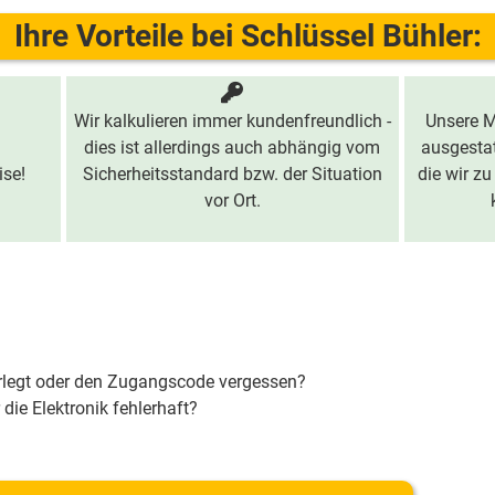
Ihre Vorteile bei Schlüssel Bühler:
Wir kalkulieren immer kundenfreundlich -
Unsere M
dies ist allerdings auch abhängig vom
ausgestat
ise!
Sicherheitsstandard bzw. der Situation
die wir zu
vor Ort.
erlegt oder den Zugangscode vergessen?
 die Elektronik fehlerhaft?