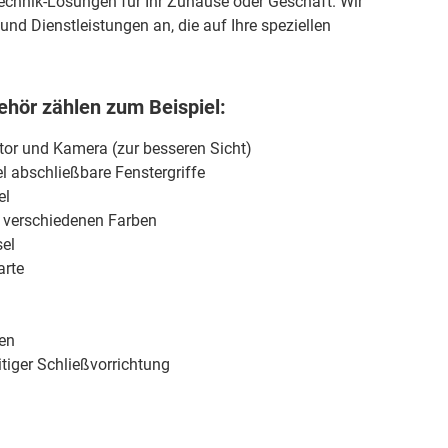
stechnik-Lösungen für Ihr Zuhause oder Geschäft. Wir
und Dienstleistungen an, die auf Ihre speziellen
hör zählen zum Beispiel:
itor und Kamera (zur besseren Sicht)
l abschließbare Fenstergriffe
el
n verschiedenen Farben
el
arte
ren
tiger Schließvorrichtung