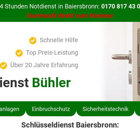
4 Stunden Notdienst in Baiersbronn:
0170 817 43 
Durchwahl direkt zum Monteur
Schnelle Hilfe
Top Preis-Leistung
Über 20 Jahre Erfahrung
ienst
Bühler
ßanlagen
Einbruchschutz
Sicherheitstechnik
Schlüsseldienst Baiersbronn: