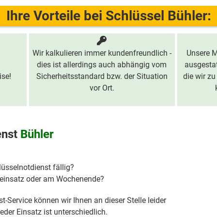
Ihre Vorteile bei Schlüssel Bühler:
Wir kalkulieren immer kundenfreundlich -
Unsere M
dies ist allerdings auch abhängig vom
ausgestat
ise!
Sicherheitsstandard bzw. der Situation
die wir zu
vor Ort.
enst
Bühler
lüsselnotdienst fällig?
hteinsatz oder am Wochenende?
t-Service können wir Ihnen an dieser Stelle leider
der Einsatz ist unterschiedlich.