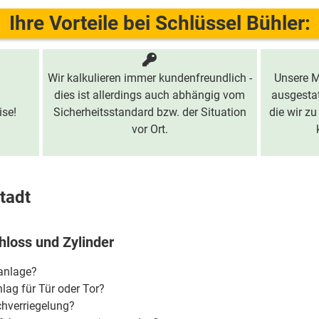
Ihre Vorteile bei Schlüssel Bühler:
Wir kalkulieren immer kundenfreundlich -
Unsere M
dies ist allerdings auch abhängig vom
ausgestat
ise!
Sicherheitsstandard bzw. der Situation
die wir zu
vor Ort.
tadt
hloss und Zylinder
ßanlage?
lag für Tür oder Tor?
chverriegelung?