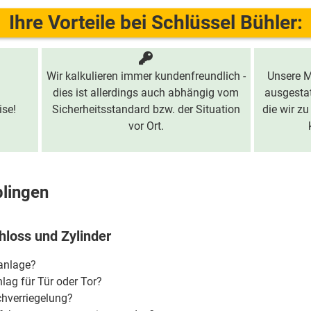
Ihre Vorteile bei Schlüssel Bühler:
Wir kalkulieren immer kundenfreundlich -
Unsere M
dies ist allerdings auch abhängig vom
ausgestat
ise!
Sicherheitsstandard bzw. der Situation
die wir zu
vor Ort.
blingen
hloss und Zylinder
ßanlage?
lag für Tür oder Tor?
chverriegelung?