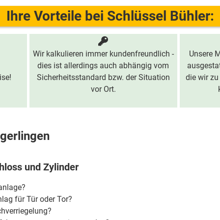
Ihre Vorteile bei Schlüssel Bühler:
Wir kalkulieren immer kundenfreundlich -
Unsere M
dies ist allerdings auch abhängig vom
ausgestat
ise!
Sicherheitsstandard bzw. der Situation
die wir zu
vor Ort.
zgerlingen
hloss und Zylinder
ßanlage?
lag für Tür oder Tor?
chverriegelung?