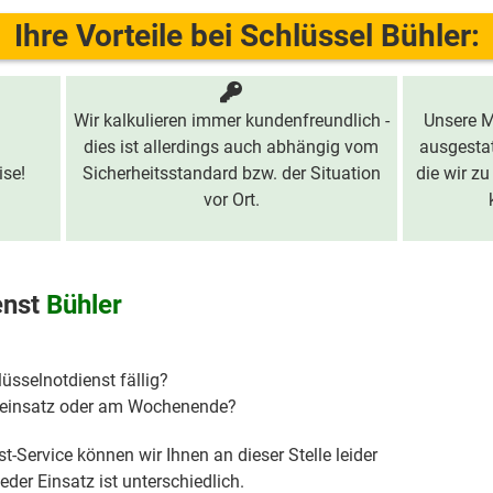
Ihre Vorteile bei Schlüssel Bühler:
Wir kalkulieren immer kundenfreundlich -
Unsere M
dies ist allerdings auch abhängig vom
ausgestat
ise!
Sicherheitsstandard bzw. der Situation
die wir zu
vor Ort.
enst
Bühler
lüsselnotdienst fällig?
hteinsatz oder am Wochenende?
t-Service können wir Ihnen an dieser Stelle leider
der Einsatz ist unterschiedlich.