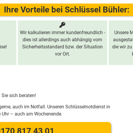
Ihre Vorteile bei Schlüssel Bühler:
Wir kalkulieren immer kundenfreundlich -
Unsere M
dies ist allerdings auch abhängig vom
ausgestat
ise!
Sicherheitsstandard bzw. der Situation
die wir zu
vor Ort.
 Sie sich beraten!
gerne, auch im Notfall. Unseren Schlüsselnotdienst in
ie Uhr – auch am Wochenende.
170 817 43 01