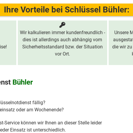
Ihre Vorteile bei Schlüssel Bühler:
Wir kalkulieren immer kundenfreundlich -
Unsere M
dies ist allerdings auch abhängig vom
ausgestat
ise!
Sicherheitsstandard bzw. der Situation
die wir zu
vor Ort.
enst
Bühler
lüsselnotdienst fällig?
hteinsatz oder am Wochenende?
t-Service können wir Ihnen an dieser Stelle leider
der Einsatz ist unterschiedlich.