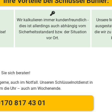
Ihre Vorteile bei Schlüssel Bühler:
Wir kalkulieren immer kundenfreundlich -
Unsere M
dies ist allerdings auch abhängig vom
ausgestat
ise!
Sicherheitsstandard bzw. der Situation
die wir zu
vor Ort.
 Sie sich beraten!
gerne, auch im Notfall. Unseren Schlüsselnotdienst in
 um die Uhr – auch am Wochenende.
170 817 43 01