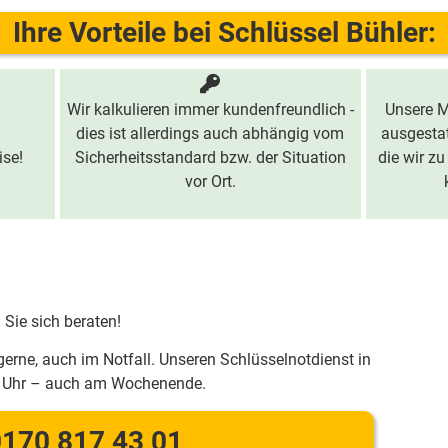
Ihre Vorteile bei Schlüssel Bühler:
Wir kalkulieren immer kundenfreundlich -
Unsere M
dies ist allerdings auch abhängig vom
ausgestat
ise!
Sicherheitsstandard bzw. der Situation
die wir zu
vor Ort.
 Sie sich beraten!
gerne, auch im Notfall. Unseren Schlüsselnotdienst in
e Uhr – auch am Wochenende.
170 817 43 01