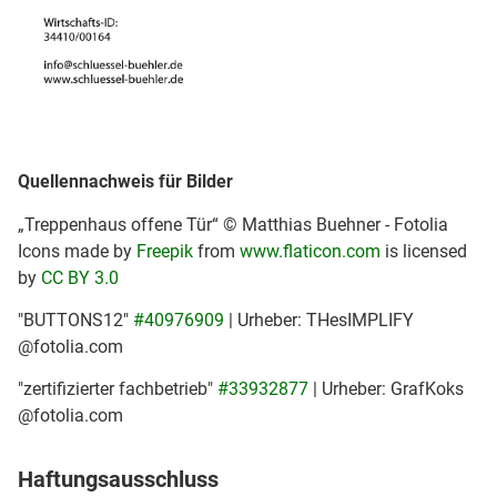
Quellennachweis für Bilder
„Treppenhaus offene Tür“ © Matthias Buehner - Fotolia
Icons made by
Freepik
from
www.flaticon.com
is licensed
by
CC BY 3.0
"BUTTONS12"
#40976909
| Urheber: THesIMPLIFY
@fotolia.com
"zertifizierter fachbetrieb"
#33932877
| Urheber: GrafKoks
@fotolia.com
Haftungsausschluss