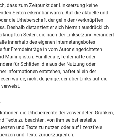
lich, dass zum Zeitpunkt der Linksetzung keine
kenden Seiten erkennbar waren. Auf die aktuelle und
 oder die Urheberschaft der gelinkten/verknüpften
uss. Deshalb distanziert er sich hiermit ausdrücklich
verknüpften Seiten, die nach der Linksetzung verändert
 alle innerhalb des eigenen Internetangebotes
e für Fremdeinträge in vom Autor eingerichteten
Mailinglisten. Für illegale, fehlerhafte oder
ondere für Schäden, die aus der Nutzung oder
er Informationen entstehen, haftet allein der
iesen wurde, nicht derjenige, der über Links auf die
 verweist.
t
blikationen die Urheberrechte der verwendeten Grafiken,
Texte zu beachten, von ihm selbst erstellte
enzen und Texte zu nutzen oder auf lizenzfreie
uenzen und Texte zurückzugreifen.