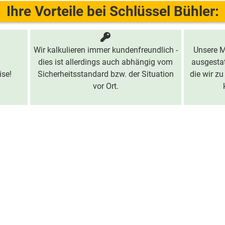
Ihre Vorteile bei Schlüssel Bühler:
Wir kalkulieren immer kundenfreundlich -
Unsere M
dies ist allerdings auch abhängig vom
ausgestat
ise!
Sicherheitsstandard bzw. der Situation
die wir zu
vor Ort.