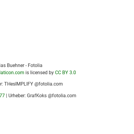
as Buehner - Fotolia
laticon.com
is licensed by
CC BY 3.0
er: THesIMPLIFY @fotolia.com
77
| Urheber: GrafKoks @fotolia.com