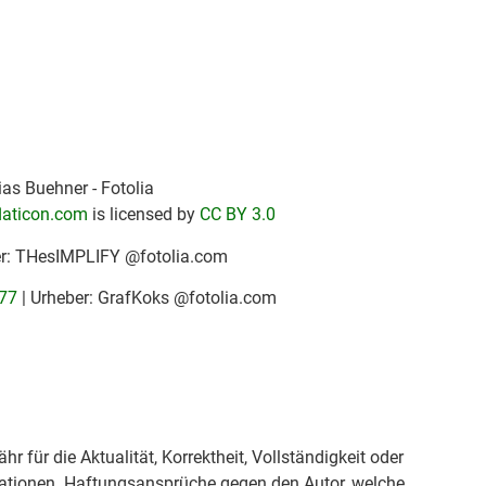
as Buehner - Fotolia
laticon.com
is licensed by
CC BY 3.0
er: THesIMPLIFY @fotolia.com
77
| Urheber: GrafKoks @fotolia.com
r für die Aktualität, Korrektheit, Vollständigkeit oder
rmationen. Haftungsansprüche gegen den Autor, welche