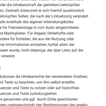
 oder die Urheberschaft der gelinkten/verknüpften
uss. Deshalb distanziert er sich hiermit ausdrücklich
verknüpften Seiten, die nach der Linksetzung verändert
 alle innerhalb des eigenen Internetangebotes
e für Fremdeinträge in vom Autor eingerichteten
Mailinglisten. Für illegale, fehlerhafte oder
ondere für Schäden, die aus der Nutzung oder
er Informationen entstehen, haftet allein der
iesen wurde, nicht derjenige, der über Links auf die
 verweist.
t
blikationen die Urheberrechte der verwendeten Grafiken,
Texte zu beachten, von ihm selbst erstellte
enzen und Texte zu nutzen oder auf lizenzfreie
uenzen und Texte zurückzugreifen.
es genannten und ggf. durch Dritte geschützten
egen uneingeschränkt den Bestimmungen des jeweils