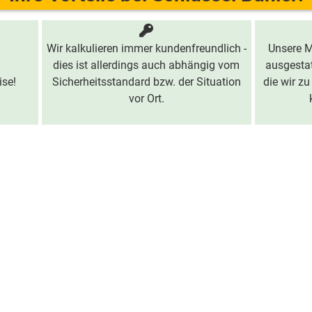
Wir kalkulieren immer kundenfreundlich -
Unsere M
dies ist allerdings auch abhängig vom
ausgestat
ise!
Sicherheitsstandard bzw. der Situation
die wir zu
vor Ort.