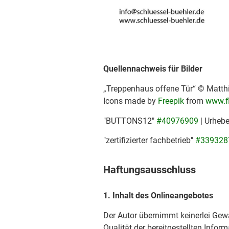
Quellennachweis für Bilder
„Treppenhaus offene Tür“ © Matthi
Icons made by
Freepik
from
www.f
"BUTTONS12"
#40976909
| Urheb
"zertifizierter fachbetrieb"
#339328
Haftungsausschluss
1. Inhalt des Onlineangebotes
Der Autor übernimmt keinerlei Gewäh
Qualität der bereitgestellten Info