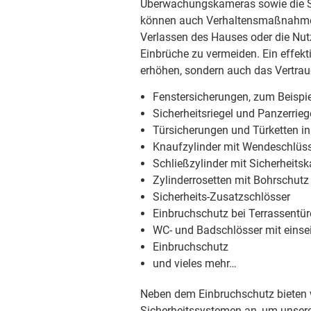
Überwachungskameras sowie die S
können auch Verhaltensmaßnahmen
Verlassen des Hauses oder die Nut
Einbrüche zu vermeiden. Ein effekt
erhöhen, sondern auch das Vertrau
Fenstersicherungen, zum Beispie
Sicherheitsriegel und Panzerrieg
Türsicherungen und Türketten i
Knaufzylinder mit Wendeschlüss
Schließzylinder mit Sicherheitsk
Zylinderrosetten mit Bohrschutz
Sicherheits-Zusatzschlösser
Einbruchschutz bei Terrassentü
WC- und Badschlösser mit einsei
Einbruchschutz
und vieles mehr…
Neben dem Einbruchschutz bieten w
Sicherheitssystemen an, um unse