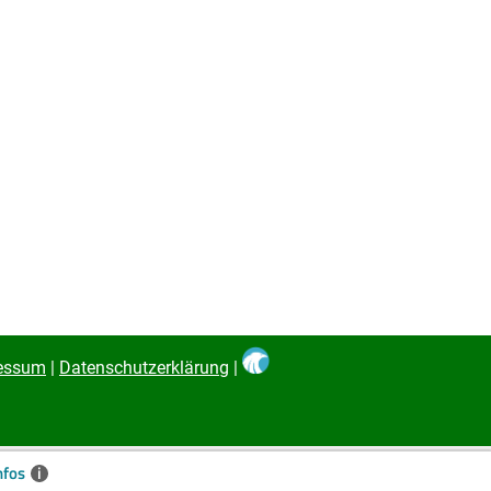
essum
|
Datenschutzerklärung
|
nfos
i
✖