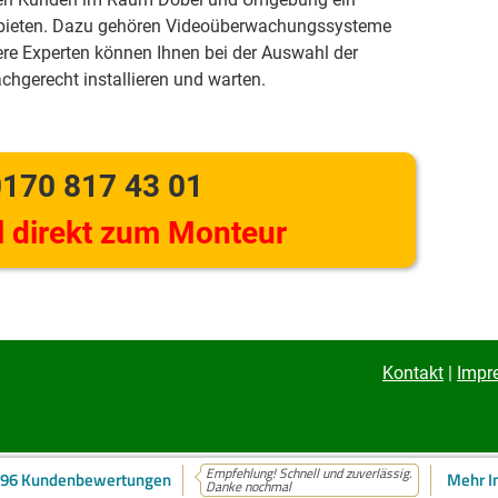
 bieten. Dazu gehören Videoüberwachungssysteme
re Experten können Ihnen bei der Auswahl der
achgerecht installieren und warten.
170 817 43 01
 direkt zum Monteur
Kontakt
|
Impr
Empfehlung! Schnell und zuverlässig.
96 Kundenbewertungen
Mehr I
ite verwendet Cookies. Mehr dazu in unserer
Datenschutzerklärung
Danke nochmal