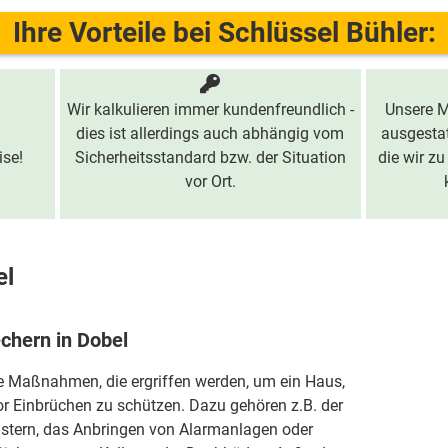
Ihre Vorteile bei Schlüssel Bühler:
Wir kalkulieren immer kundenfreundlich -
Unsere M
dies ist allerdings auch abhängig vom
ausgestat
ise!
Sicherheitsstandard bzw. der Situation
die wir zu
vor Ort.
el
echern in Dobel
ie Maßnahmen, die ergriffen werden, um ein Haus,
r Einbrüchen zu schützen. Dazu gehören z.B. der
stern, das Anbringen von Alarmanlagen oder