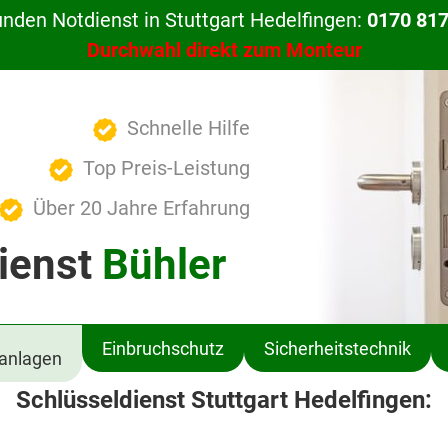
unden Notdienst in Stuttgart Hedelfingen:
0170 817
Durchwahl direkt zum Monteur
Schnelle Hilfe
Top Preis-Leistung
Über 20 Jahre Erfahrung
ienst
Bühler
Einbruchschutz
Sicherheitstechnik
ßanlagen
Schlüsseldienst Stuttgart Hedelfingen: