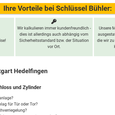
Ihre Vorteile bei Schlüssel Bühler:
Wir kalkulieren immer kundenfreundlich -
Unsere M
dies ist allerdings auch abhängig vom
ausgestat
ise!
Sicherheitsstandard bzw. der Situation
die wir zu
vor Ort.
tgart Hedelfingen
hloss und Zylinder
ßanlage?
lag für Tür oder Tor?
chverriegelung?