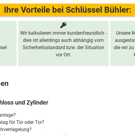
Ihre Vorteile bei Schlüssel Bühler:
Wir kalkulieren immer kundenfreundlich -
Unsere M
dies ist allerdings auch abhängig vom
ausgestat
ise!
Sicherheitsstandard bzw. der Situation
die wir zu
vor Ort.
ben
hloss und Zylinder
ßanlage?
lag für Tür oder Tor?
chverriegelung?