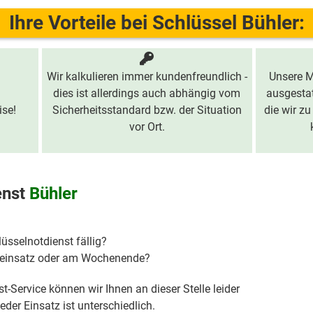
Ihre Vorteile bei Schlüssel Bühler:
Wir kalkulieren immer kundenfreundlich -
Unsere M
dies ist allerdings auch abhängig vom
ausgestat
ise!
Sicherheitsstandard bzw. der Situation
die wir zu
vor Ort.
enst
Bühler
lüsselnotdienst fällig?
hteinsatz oder am Wochenende?
t-Service können wir Ihnen an dieser Stelle leider
der Einsatz ist unterschiedlich.