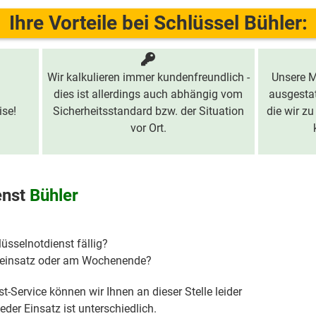
Ihre Vorteile bei Schlüssel Bühler:
Wir kalkulieren immer kundenfreundlich -
Unsere M
dies ist allerdings auch abhängig vom
ausgestat
ise!
Sicherheitsstandard bzw. der Situation
die wir zu
vor Ort.
enst
Bühler
lüsselnotdienst fällig?
hteinsatz oder am Wochenende?
t-Service können wir Ihnen an dieser Stelle leider
der Einsatz ist unterschiedlich.